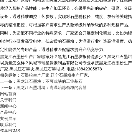
质混入影响产品性能；在生产加工环节，会采用先进的破碎、研磨、分级
设备，通过精准调控工艺参数，实现对石墨粉粒径、纯度、灰分等关键指
标的精准把控，可根据客户需求生产从微米级到纳米级的多种规格产品。
同时，为适配不同行业的特殊需求，厂家还会开展定制化研发，比如为锂
电池行业研发高导电性、低杂质的石墨粉，为润滑行业打造高润滑度、稳
定性能强的专用产品，通过精准匹配需求提升产品竞争力。
黑龙江石墨粉生产厂家哪家好？黑龙江石墨块报价是多少？黑龙江石墨坩
埚质量怎么样？凤城市瑞星炭素制品有限公司专业承接黑龙江石墨粉生产
厂家,黑龙江石墨块,黑龙江石墨坩埚,,电话:18842365878
相关标签：
石墨粉生产厂家
,
辽宁石墨粉生产厂家
,
上一条：
黑龙江石墨块：不可或缺的工业基石
下一条：
黑龙江石墨坩埚：高温冶炼领域的容器
网站首页
关于我们
新闻中心
产品中心
案例展示
联系我们
筑巢ECMS