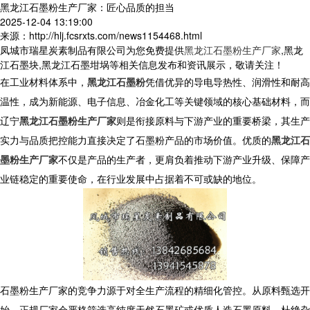
黑龙江石墨粉生产厂家：匠心品质的担当
2025-12-04 13:19:00
来源：http://hlj.fcsrxts.com/news1154468.html
凤城市瑞星炭素制品有限公司为您免费提供
黑龙江石墨粉生产厂家
,黑龙
江石墨块,黑龙江石墨坩埚等相关信息发布和资讯展示，敬请关注！
在工业材料体系中，
黑龙江石墨粉
凭借优异的导电导热性、润滑性和耐高
温性，成为新能源、电子信息、冶金化工等关键领域的核心基础材料，而
辽宁
黑龙江石墨粉生产厂家
则是衔接原料与下游产业的重要桥梁，其生产
实力与品质把控能力直接决定了石墨粉产品的市场价值。优质的
黑龙江石
墨粉生产厂家
不仅是产品的生产者，更肩负着推动下游产业升级、保障产
业链稳定的重要使命，在行业发展中占据着不可或缺的地位。
石墨粉生产厂家的竞争力源于对全生产流程的精细化管控。从原料甄选开
始，正规厂家会严格筛选高纯度天然石墨矿或优质人造石墨原料，杜绝杂